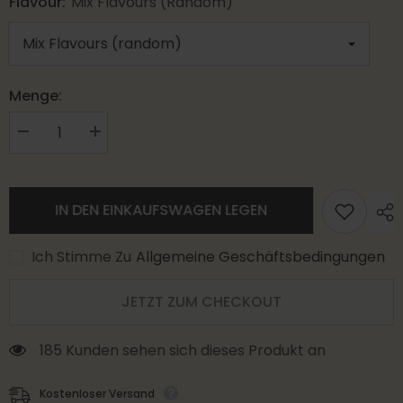
Flavour:
Mix Flavours (random)
Menge:
Decrease
Increase
quantity
quantity
for
for
JNR
JNR
Mega
Mega
Box
Box
IN DEN EINKAUFSWAGEN LEGEN
25000
25000
Züge
Züge
Einweg
Einweg
Ich Stimme Zu
Allgemeine Geschäftsbedingungen
Vape
Vape
(Schachtel
(Schachtel
mit
mit
JETZT ZUM CHECKOUT
10
10
stück)
stück)
185 Kunden sehen sich dieses Produkt an
Kostenloser Versand